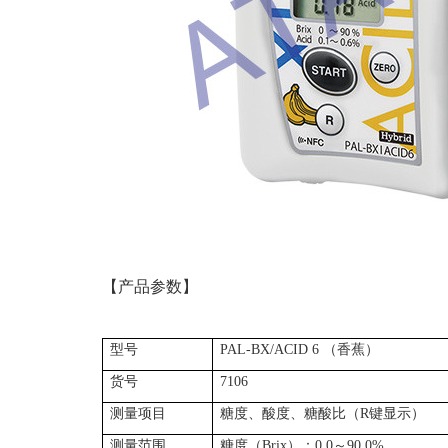
【产品参数】
型号
PAL-BX/ACID 6
（香蕉）
货号
7106
测量项目
糖度、酸度、糖酸比（R键显示）
测量范围
糖度（Brix）：0.0～90.0%