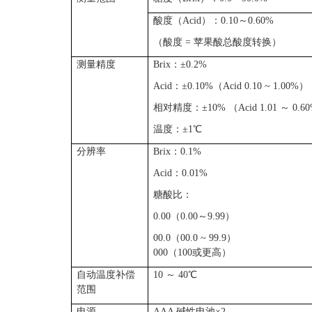
酸度（Acid）：
0.10～0.60%
（酸度 = 苹果酸总酸度转换）
测量精度
Brix
：±0.2%
Acid
：
±0.10%
（Acid 0.10 ~ 1.00%）
相对精度：±10% （Acid 1.01 ～ 0.6
温度：±1
℃
分辨率
Brix
：0.1%
Acid
：
0.01%
糖酸比：
0.00
（0.00～9.99）
00.0
（00.0 ~ 99.9）
000（100或更高）
自动温度补偿
10
～ 40
℃
范围
电源
AAA
碱性电池×2