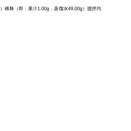
0）稀释（即：果
汁
1.00g
，蒸馏水
49.00g
）搅拌均