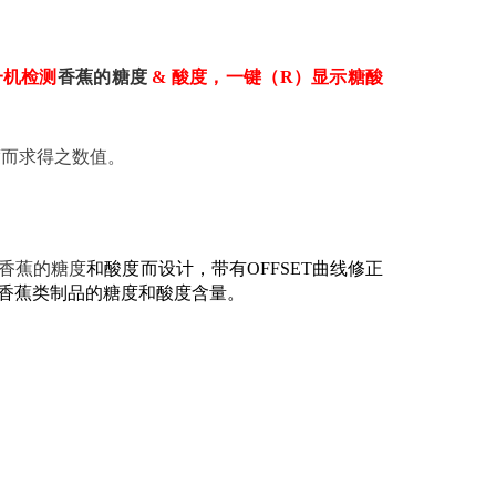
一机
检
测
香蕉的糖度
& 酸度，一键（R）显示糖酸
度而求得之数值。
香蕉的糖度
和酸度而设计，带有OFFSET曲线修正
香蕉类制品的糖度和酸度含量。