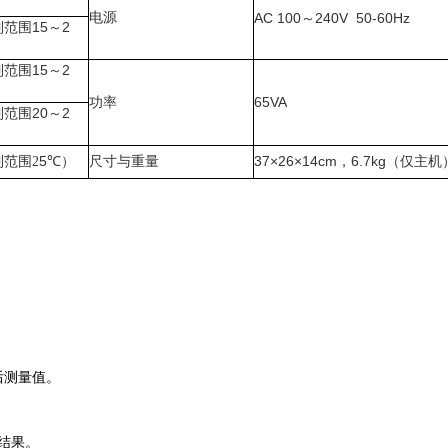
电源
AC 100～240V 50-60Hz
15～2
制范围
15～2
制范围
65VA
功率
20～2
制范围
5℃
37×26×14cm，6.7kg
范围2
）
尺寸与重量
（仅主机
后测量值。
结果。