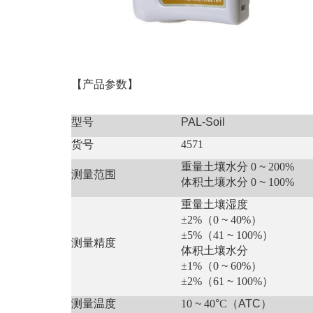
【产品参数】
型号
PAL-Soil
货号
4571
重量土壤水分 0
~
200%
测量范围
体积土壤水分 0
~
100%
重量土壤湿度
±2%（0
~
40%）
±5%（41
~
100%）
测量精度
体积土壤水分
±1%（0
~
60%）
±2%（61
~
100%）
测量温度
10
~
40
°
C（
ATC
）