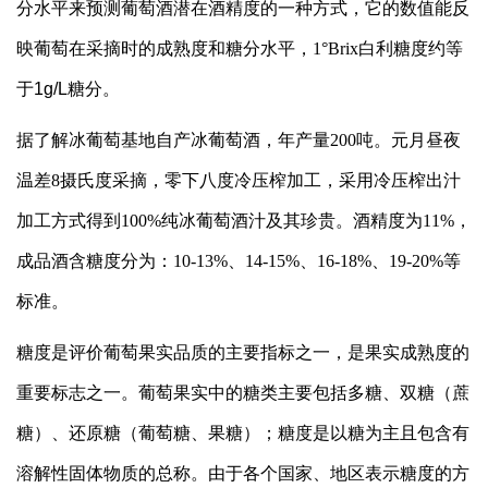
分水平来预测葡萄酒潜在酒精度的一种方式，它的数值能反
映葡萄在采摘时的成熟度和糖分水平，1°Brix白利糖度约等
于
1g/L
糖分。
据了解冰葡萄基地自产冰葡萄酒，年产量200吨。元月昼夜
温差8摄氏度采摘，零下八度冷压榨加工，采用冷压榨出汁
加工方式得到100%纯冰葡萄酒汁及其珍贵。酒精度为11%，
成品酒含糖度分为：10-13%、14-15%、16-18%、19-20%等
标准。
糖度是评价葡萄果实品质的主要指标之一，是果实成熟度的
重要标志之一。葡萄果实中的糖类主要包括多糖、双糖（蔗
糖）、还原糖（葡萄糖、果糖）；糖度是以糖为主且包含有
溶解性固体物质的总称。由于各个国家、地区表示糖度的方