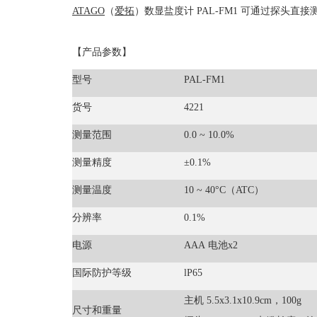
ATAGO
（
爱拓
）数显盐度计 PAL-FM1 可通过探
【产品参数】
型号
PAL-FM1
货号
4221
测量范围
0.0 ~ 10.0%
测量精度
±0.1%
测量温度
10 ~ 40°C（ATC）
分辨率
0.1%
电源
AAA 电池x2
国际防护等级
lP65
主机 5.5x3.1x10.9cm，100g
尺寸和重量