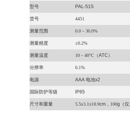
型号
PAL
-51
S
货号
4451
测量范围
0.0
30.0%
~
测量精度
±0.2%
测量温度
10
40°C
（
ATC
）
~
分辨率
0.1%
电源
AAA
电池x2
国际防护等级
lP
65
尺寸和重量
5.5x3.1x1
0.9
cm
，100
g
（仅