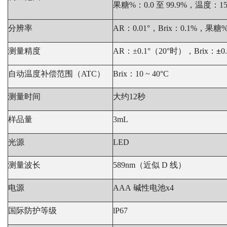
果糖%：0.0 至 99.9%，温度：15.0
分辨率
AR：0.01°，Brix：0.1%，果糖
测量精度
AR：±0.1°（20°时），Brix：
±
0
自动温度补偿范围（ATC）
Brix：10 ~ 40°C
测量时间
大约12秒
样品量
3mL
光源
LED
测量波长
589nm（近似 D 线）
电源
AAA 碱性电池x4
国际防护等级
lP67