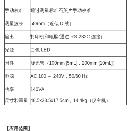
手动校准
通过测量标准石英片手动校准
测量波长
589nm
（近似
D
线）
输出
打印机和电脑(通过
RS-232C
连接)
光源
白色
LED
附件
旋光管
（100mm [5mL]，200mm [10mL]）
电源
AC 100 ～ 240V，50/60 Hz
功率
140VA
尺寸和重量
48.5x28.5x17.5cm，14.4kg
（仅主机）
【应用范围】