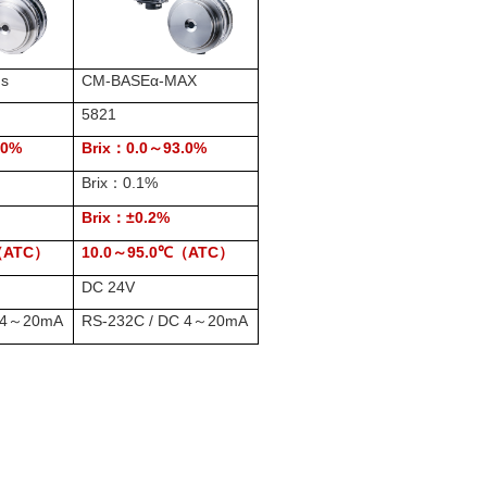
us
CM-BASEα-MAX
5821
.0%
Brix
0.0
93.0%
：
～
Brix
0.1%
：
Brix
±0.2%
：
（ATC）
10.0
95.0
（ATC）
～
℃
DC 24V
4
20mA
RS-232C / DC 4
20mA
～
～